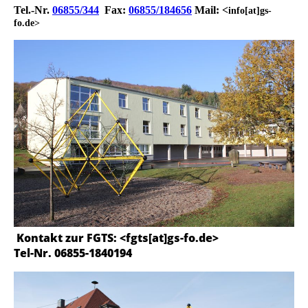
Tel.-Nr.
06855/344
F
ax:
06855/184656
Mail: <
info[at]gs-
fo.de>
Kontakt zur FGTS: <fgts[at]gs-fo.de>
Tel-Nr. 06855-1840194